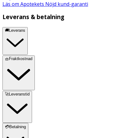
Läs om Apotekets Nöjd kund-garanti
Leverans & betalning
🚚Leverans
🧺Fraktkostnad
🚀Leveranstid
💳Betalning