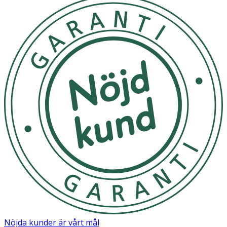
Nöjda kunder är vårt mål