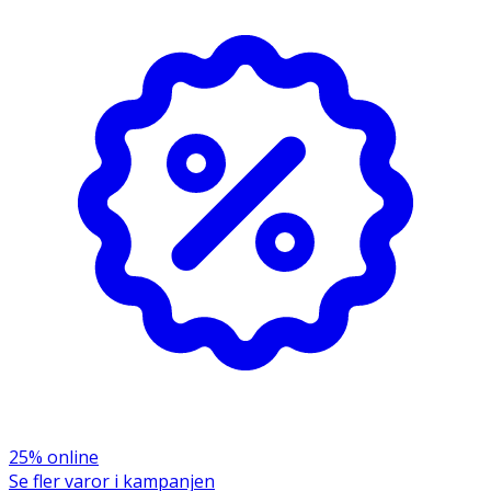
- Använd i kombination med
Blonde Perfection Silver
Shampoo
och avsluta med
Silver Conditioner
för bäst
resultat.
- Förvaras i normal rumstemperatur.
Innehåll
Aqua/Water, Cetearyl Alcohol, Polyglyceryl-3
Polyricinoleate, Stearamidopropyl Dimethylamine,
Glycerin, Butyrospermum Parkii (Shea) Butter,
Cetrimonium Chloride, Vaccinium Myrtillus Fruit Extract,
Punica Granatum Fruit Extract, Moringa Oleifera Seed Oil,
Tocopherol, Behentrimonium Chloride, Quaternium-95,
Propanediol, Neopentyl Glycol Diheptanoate,
Isododecane, Linoleic Acid, Ethylhexylglycerin, Sodium
Methoxy PEG-16 Maleate/Styrene Sulfonate Copolymer,
Pentaerythrityl Tetra-Di-T-Butyl
Hydroxyhydrocinnamate, Lactic Acid, Linolenic Acid, Oleic
25% online
Acid, Potassium Sorbate, Sodium Benzoate, Sorbic Acid,
Se fler varor i kampanjen
Phenoxyethanol, Parfum/Fragrance, Basic Red 76, Basic