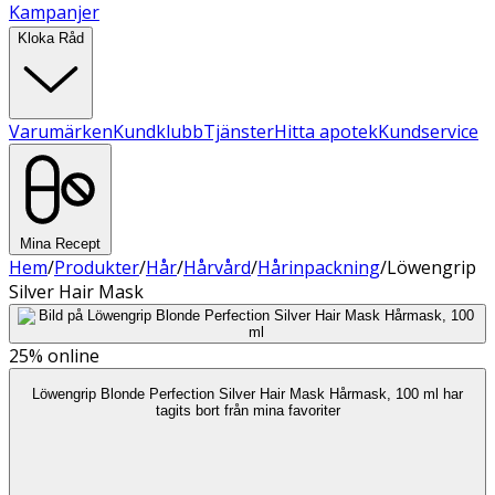
Kampanjer
Kloka Råd
Varumärken
Kundklubb
Tjänster
Hitta apotek
Kundservice
Mina Recept
Hem
/
Produkter
/
Hår
/
Hårvård
/
Hårinpackning
/
Löwengrip
Silver Hair Mask
25%
online
Löwengrip Blonde Perfection Silver Hair Mask Hårmask, 100 ml har
tagits bort från mina favoriter