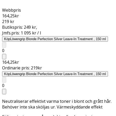
Webbpris
164,25
kr
219 kr
Butikspris:
249 kr
,
Jmfs.pris:
1 095 kr / l
Köp
Löwengrip Blonde Perfection Silver Leave-In Treatment , 150 ml
0
164,25
kr
Ordinarie pris:
219
kr
Köp
Löwengrip Blonde Perfection Silver Leave-In Treatment , 150 ml
0
Neutraliserar effektivt varma toner i blont och grått hår.
Behöver inte ska sköljas ur. Värmeskyddande effekt