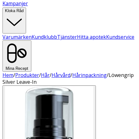
Kampanjer
Kloka Råd
Varumärken
Kundklubb
Tjänster
Hitta apotek
Kundservice
Mina Recept
Hem
/
Produkter
/
Hår
/
Hårvård
/
Hårinpackning
/
Löwengrip
Silver Leave-In