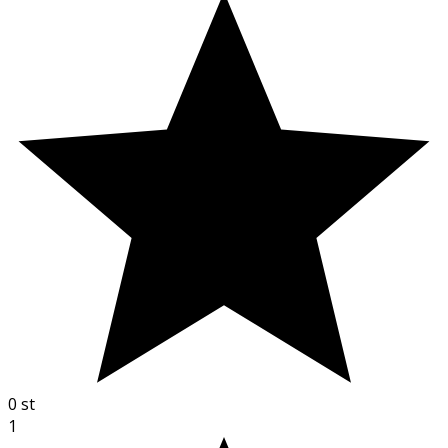
0
st
1