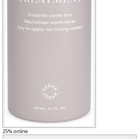
25%
online