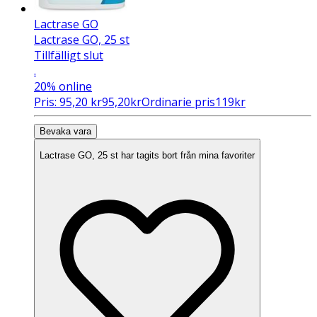
Lactrase GO
Lactrase GO, 25 st
Tillfälligt slut
.
20%
online
Pris:
95,20
kr
95,20
kr
Ordinarie pris
119
kr
Bevaka vara
Lactrase GO, 25 st har tagits bort från mina favoriter