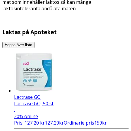
mat som innehåller laktos så kan många
laktosintoleranta ändå äta maten.
Laktas på Apoteket
Hoppa över lista
Lactrase GO
Lactrase GO, 50 st
.
20%
online
Pris:
127,20
kr
127,20
kr
Ordinarie pris
159
kr