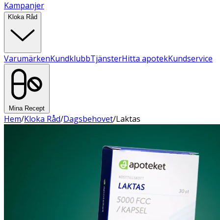
Kampanjer
Kloka Råd
Varumärken
Kundklubb
Tjänster
Hitta apotek
Kundservice
Mina Recept
Hem
/
Kloka Råd
/
Dagsbehovet
/
Laktas