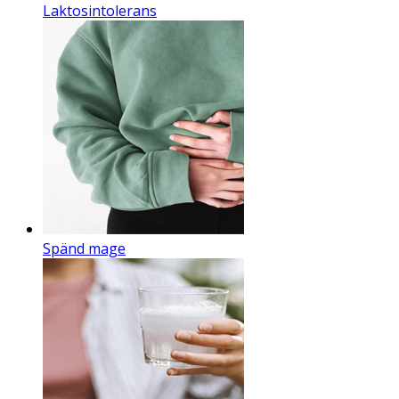
Laktosintolerans
Spänd mage