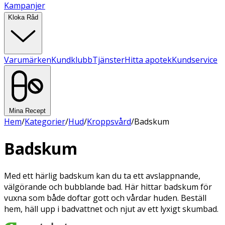
Kampanjer
Kloka Råd
Varumärken
Kundklubb
Tjänster
Hitta apotek
Kundservice
Mina Recept
Hem
/
Kategorier
/
Hud
/
Kroppsvård
/
Badskum
Badskum
Med ett härlig badskum kan du ta ett avslappnande,
välgörande och bubblande bad. Här hittar badskum för
vuxna som både doftar gott och vårdar huden. Beställ
hem, häll upp i badvattnet och njut av ett lyxigt skumbad.