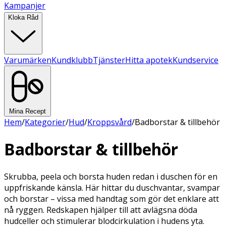
Kampanjer
Kloka Råd
Varumärken
Kundklubb
Tjänster
Hitta apotek
Kundservice
Mina Recept
Hem
/
Kategorier
/
Hud
/
Kroppsvård
/
Badborstar & tillbehör
Badborstar & tillbehör
Skrubba, peela och borsta huden redan i duschen för en
uppfriskande känsla. Här hittar du duschvantar, svampar
och borstar – vissa med handtag som gör det enklare att
nå ryggen. Redskapen hjälper till att avlägsna döda
hudceller och stimulerar blodcirkulation i hudens yta.