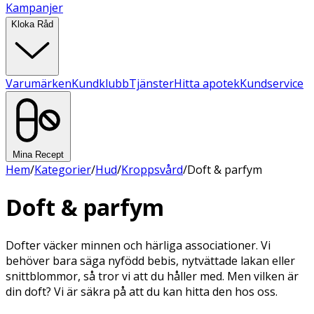
Kampanjer
Kloka Råd
Varumärken
Kundklubb
Tjänster
Hitta apotek
Kundservice
Mina Recept
Hem
/
Kategorier
/
Hud
/
Kroppsvård
/
Doft & parfym
Doft & parfym
Dofter väcker minnen och härliga associationer. Vi
behöver bara säga nyfödd bebis, nytvättade lakan eller
snittblommor, så tror vi att du håller med. Men vilken är
din doft? Vi är säkra på att du kan hitta den hos oss.