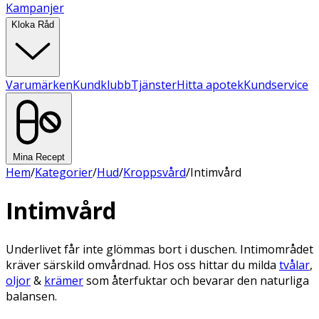
Kampanjer
Kloka Råd
Varumärken
Kundklubb
Tjänster
Hitta apotek
Kundservice
Mina Recept
Hem
/
Kategorier
/
Hud
/
Kroppsvård
/
Intimvård
Intimvård
Underlivet får inte glömmas bort i duschen. Intimområdet
kräver särskild omvårdnad. Hos oss hittar du milda
tvålar
,
oljor
&
krämer
som återfuktar och bevarar den naturliga
balansen.