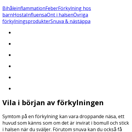
Bihåleinflammation
Feber
Förkylning hos
barn
Hosta
Influensa
Ont i halsen
Övriga
förkylningsprodukter
Snuva & nästäppa
Vila i början av förkylningen
Symtom på en förkylning kan vara droppande näsa, ett
huvud som känns som om det är invirat i bomull och stick
i halsen när du sväljer. Förutom snuva kan du också få