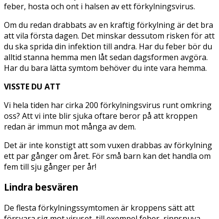
feber, hosta och ont i halsen av ett förkylningsvirus.
Om du redan drabbats av en kraftig förkylning är det bra
att vila första dagen. Det minskar dessutom risken för att
du ska sprida din infektion till andra. Har du feber bör du
alltid stanna hemma men låt sedan dagsformen avgöra.
Har du bara lätta symtom behöver du inte vara hemma.
VISSTE DU ATT
Vi hela tiden har cirka 200 förkylningsvirus runt omkring
oss? Att vi inte blir sjuka oftare beror på att kroppen
redan är immun mot många av dem.
Det är inte konstigt att som vuxen drabbas av förkylning
ett par gånger om året. För små barn kan det handla om
fem till sju gånger per år!
Lindra besvären
De flesta förkylningssymtomen är kroppens sätt att
försvara sig mot viruset, till exempel feber, rinnsnuva