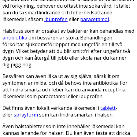
vid förkylning, behöver du oftast inte söka vård. I stället
kan du ta smärtlindrande och febernedsättande
läkemedel, såsom
ibuprofen
eller
paracetamol
.
Halsfluss som är orsakat av bakterier kan behandlas med
antibiotika
om besvären är stora. Behandlingen
förkortar sjukdomsförloppet med ungefär en till två
dygn. Vilket betyder att du blir smittfri efter ungefär två
dygn och kan återgå till jobb eller skola när du känner
dig pigg nog.
Besvären kan även läka ut av sig själva, särskilt om
symtomen är milda, och då behövs inte antibiotika. För
att lindra smärta och feber kan du använda receptfria
läkemedel som paracetamol eller ibuprofen.
Det finns även lokalt verkande läkemedel i
tablett
-
eller
sprayform
som kan lindra smärtan i halsen.
Även halstabletter som inte innehåller läkemedel kan
kännas lenande för halsen. Du kan även testa att dricka