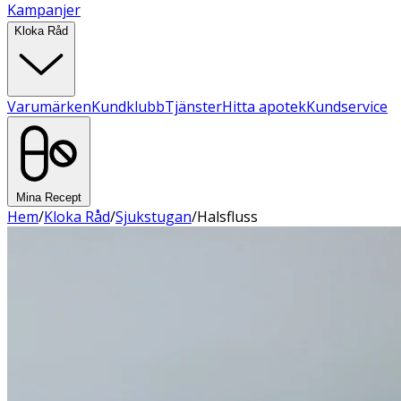
Kampanjer
Kloka Råd
Varumärken
Kundklubb
Tjänster
Hitta apotek
Kundservice
Mina Recept
Hem
/
Kloka Råd
/
Sjukstugan
/
Halsfluss