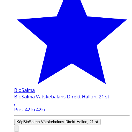
BioSalma
BioSalma Vätskebalans Direkt Hallon, 21 st
.
Pris:
42
kr
42
kr
Köp
BioSalma Vätskebalans Direkt Hallon, 21 st