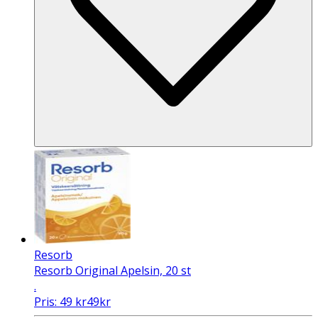
Resorb
Resorb Original Apelsin, 20 st
.
Pris:
49
kr
49
kr