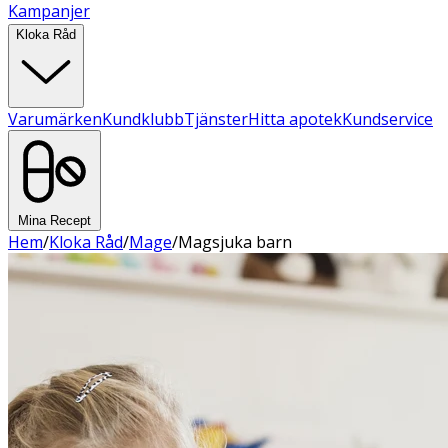
Kampanjer
Kloka Råd
Varumärken
Kundklubb
Tjänster
Hitta apotek
Kundservice
Mina Recept
Hem
/
Kloka Råd
/
Mage
/
Magsjuka barn