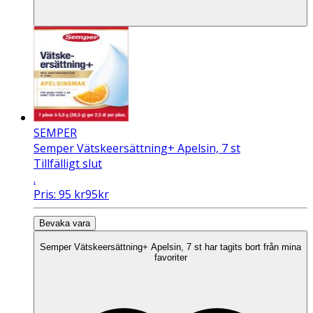
SEMPER
Semper Vätskeersättning+ Apelsin, 7 st
Tillfälligt slut
.
Pris:
95
kr
95
kr
Bevaka vara
Semper Vätskeersättning+ Apelsin, 7 st har tagits bort från mina
favoriter