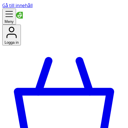
Gå till innehåll
Meny
Logga in