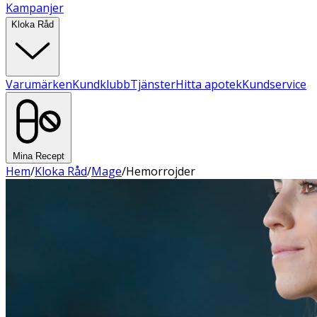
Kampanjer
Kloka Råd
Varumärken
Kundklubb
Tjänster
Hitta apotek
Kundservice
Mina Recept
Hem
/
Kloka Råd
/
Mage
/
Hemorrojder