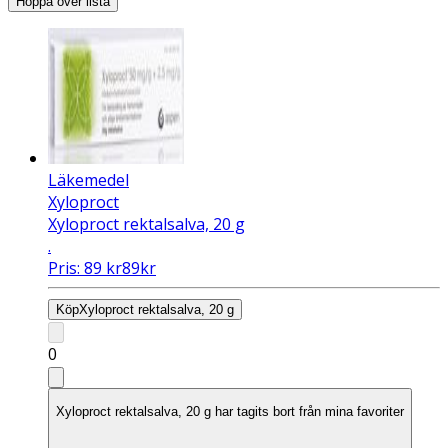
Hoppa över lista
Läkemedel
Xyloproct
Xyloproct rektalsalva, 20 g
.
Pris:
89
kr
89
kr
Köp
Xyloproct rektalsalva, 20 g
0
Xyloproct rektalsalva, 20 g har tagits bort från mina favoriter