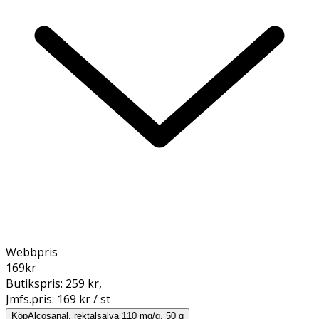
Webbpris
169
kr
Butikspris:
259 kr
,
Jmfs.pris:
169 kr / st
Köp
Alcosanal, rektalsalva 110 mg/g, 50 g