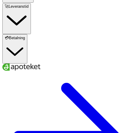
🚀Leveranstid
💳Betalning