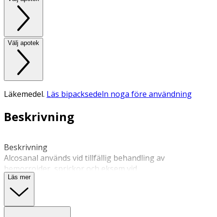
Välj apotek
Läkemedel.
Läs bipacksedeln noga före användning
Beskrivning
Beskrivning 
Alcosanal används vid tillfällig behandling av 
hemorrojder, sprickor och eksem vid 
Läs mer
ändtarmsöppningen (analeksem). Lindrar symptom som 
till exempel sveda, klåda och smärta vid hemorrojder. 
Rektalsalvan har en sammandragande och avsvällande 
effekt på analvävnaden i ändtarmsöppningen. Läs alltid 