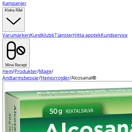
Kampanjer
Kloka Råd
Varumärken
Kundklubb
Tjänster
Hitta apotek
Kundservice
Mina Recept
Hem
/
Produkter
/
Mage
/
Ändtarmsbesvär
/
Hemorrojder
/
Alcosanal®