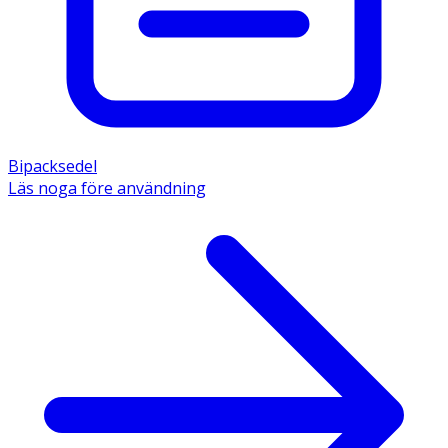
Den aktiva substansen är natriumoleat 110 mg. Övriga 
innehållsämnen är Oxynex LM och 5-klorkarvakrol 
(konserveringsmedel), ullfett, flytande paraffin, 
oleyloleat, glycerol, renat vatten. 
Bipacksedel
Läs noga före användning