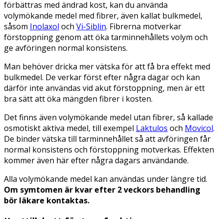
förbättras med ändrad kost, kan du använda
volymökande medel med fibrer, även kallat bulkmedel,
såsom
Inolaxol
och
Vi-Siblin
. Fibrerna motverkar
förstoppning genom att öka tarminnehållets volym och
ge avföringen normal konsistens.
Man behöver dricka mer vätska för att få bra effekt med
bulkmedel. De verkar först efter några dagar och kan
därför inte användas vid akut förstoppning, men är ett
bra sätt att öka mängden fibrer i kosten.
Det finns även volymökande medel utan fibrer, så kallade
osmotiskt aktiva medel, till exempel
Laktulos
och
Movicol
.
De binder vätska till tarminnehållet så att avföringen får
normal konsistens och förstoppning motverkas. Effekten
kommer även här efter några dagars användande.
Alla volymökande medel kan användas under längre tid.
Om symtomen är kvar efter 2 veckors behandling
bör läkare kontaktas.