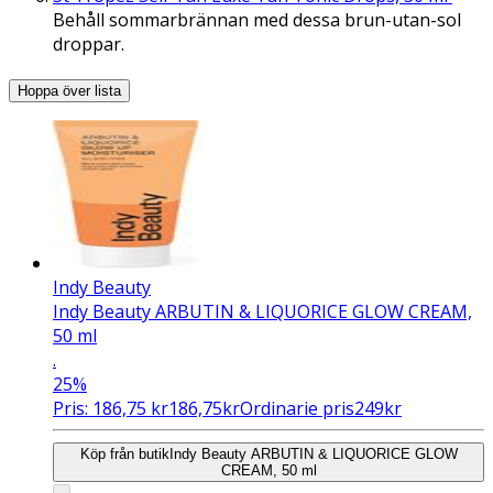
Behåll sommarbrännan med dessa brun-utan-sol
droppar.
Hoppa över lista
Indy Beauty
Indy Beauty ARBUTIN & LIQUORICE GLOW CREAM,
50 ml
.
25%
Pris:
186,75
kr
186,75
kr
Ordinarie pris
249
kr
Köp från butik
Indy Beauty ARBUTIN & LIQUORICE GLOW
CREAM, 50 ml