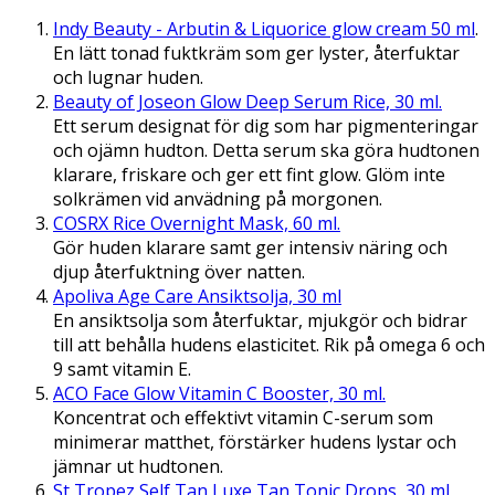
Indy Beauty - Arbutin & Liquorice glow cream 50 ml
.
En lätt tonad fuktkräm som ger lyster, återfuktar
och lugnar huden.
Beauty of Joseon Glow Deep Serum Rice, 30 ml.
Ett serum designat för dig som har pigmenteringar
och ojämn hudton. Detta serum ska göra hudtonen
klarare, friskare och ger ett fint glow. Glöm inte
solkrämen vid anvädning på morgonen.
COSRX Rice Overnight Mask, 60 ml.
Gör huden klarare samt ger intensiv näring och
djup återfuktning över natten.
Apoliva Age Care Ansiktsolja, 30 ml
En ansiktsolja som återfuktar, mjukgör och bidrar
till att behålla hudens elasticitet. Rik på omega 6 och
9 samt vitamin E.
ACO Face Glow Vitamin C Booster, 30 ml.
Koncentrat och effektivt vitamin C-serum som
minimerar matthet, förstärker hudens lystar och
jämnar ut hudtonen.
St Tropez Self Tan Luxe Tan Tonic Drops, 30 ml