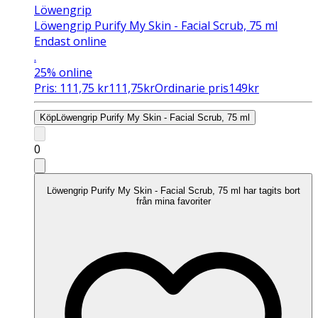
Löwengrip
Löwengrip Purify My Skin - Facial Scrub, 75 ml
Endast online
.
25%
online
Pris:
111,75
kr
111,75
kr
Ordinarie pris
149
kr
Köp
Löwengrip Purify My Skin - Facial Scrub, 75 ml
0
Löwengrip Purify My Skin - Facial Scrub, 75 ml har tagits bort
från mina favoriter