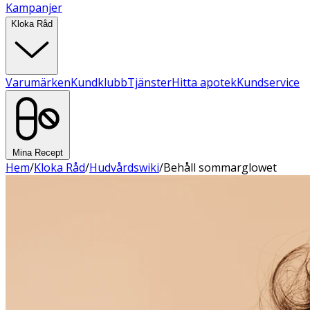
Kampanjer
Kloka Råd
Varumärken
Kundklubb
Tjänster
Hitta apotek
Kundservice
Mina Recept
Hem
/
Kloka Råd
/
Hudvårdswiki
/
Behåll sommarglowet