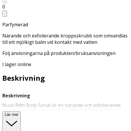
0
Parfymerad
Närande och exfolierande kroppsskrubb som omvandlas
till ett mjölkigt balm vid kontakt med vatten
Följ anvisningarna på produkten/bruksanvisningen
I lager online
Beskrivning
Beskrivning
Nuxe Rdm Body Scrub är en närande och exfolierande
kroppsskrubb
som omvandlas till ett mjölkigt balm vid
kontakt med vatten. Med två storlekar på kornen
Läs mer
exfolieras huden effektivt såväl på ytan som på djupet,
och kroppen lämnas med en närande och skyddande yta.
Kroppsskrubben innehåller bland annat exfolierande