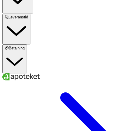
🚀Leveranstid
💳Betalning