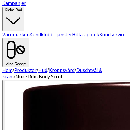
Kampanjer
Kloka Råd
Varumärken
Kundklubb
Tjänster
Hitta apotek
Kundservice
Mina Recept
Hem
/
Produkter
/
Hud
/
Kroppsvård
/
Duschtvål &
kräm
/
Nuxe Rdm Body Scrub