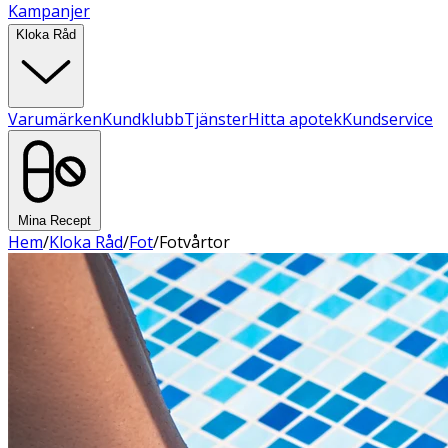
Kampanjer
Kloka Råd
Varumärken
Kundklubb
Tjänster
Hitta apotek
Kundservice
Mina Recept
Hem
/
Kloka Råd
/
Fot
/
Fotvårtor