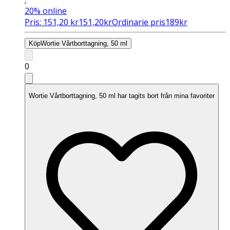
20%
online
Pris:
151,20
kr
151,20
kr
Ordinarie pris
189
kr
Köp
Wortie Vårtborttagning, 50 ml
0
Wortie Vårtborttagning, 50 ml har tagits bort från mina favoriter