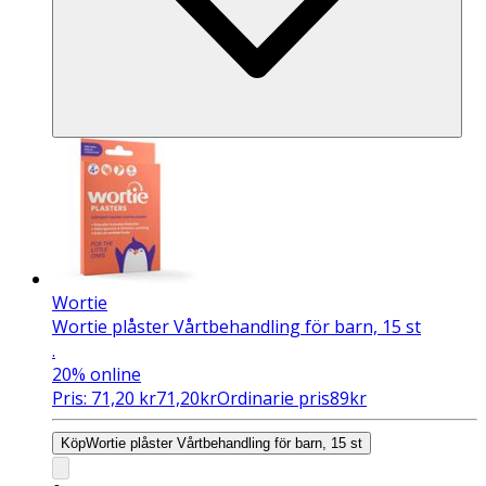
Wortie
Wortie plåster Vårtbehandling för barn, 15 st
.
20%
online
Pris:
71,20
kr
71,20
kr
Ordinarie pris
89
kr
Köp
Wortie plåster Vårtbehandling för barn, 15 st