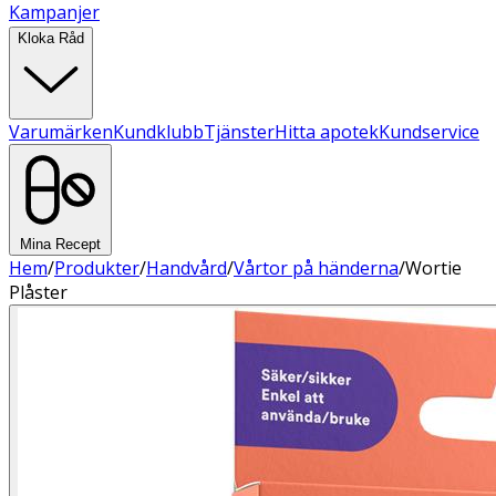
Kampanjer
Kloka Råd
Varumärken
Kundklubb
Tjänster
Hitta apotek
Kundservice
Mina Recept
Hem
/
Produkter
/
Handvård
/
Vårtor på händerna
/
Wortie
Plåster