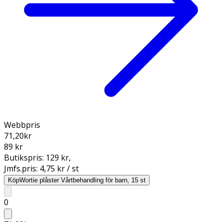
Webbpris
71,20
kr
89 kr
Butikspris:
129 kr
,
Jmfs.pris:
4,75 kr / st
Köp
Wortie plåster Vårtbehandling för barn, 15 st
0