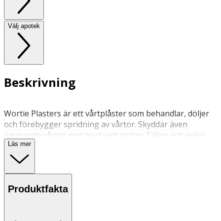
Välj apotek
Beskrivning
Wortie Plasters är ett vårtplåster som behandlar, döljer
och förebygger spridning av vårtor. Skyddar även
ömmande vårtor mot tryck och stötar. Säker och enkel
Läs mer
att använda.
Användning
• Plåstret används 8-12 timmar per dag i 7-14 dagar.
Produktfakta
• Passar för handvårtor och fotvårtor.
• För både vuxna och barn från 4 år.
• Följ anvisningar på produkten/bruksanvisningen.