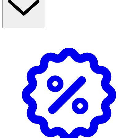
Innehåll
Plåster med 100% bomull och 40% salicylsyra.