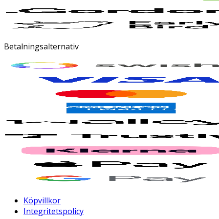
Betalningsalternativ
Köpvillkor
Integritetspolicy