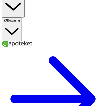
💳Betalning