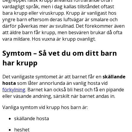
Begreppet falsk krupp används fortfarande ofta i
vardagligt språk, men i dag kallas tillståndet oftast
bara krupp eller viruskrupp. Krupp är vanligast hos
yngre barn eftersom deras luftvägar är smalare och
därför påverkas mer av svullnad. Det förekommer även
att äldre barn får krupp, men besvären brukar då ofta
vara mildare. Hos vuxna är krupp ovanligt.
Symtom – Så vet du om ditt barn
har krupp
Det vanligaste symtomet är att barnet får en
skällande
hosta
som låter annorlunda än vanlig hosta vid
förkylning
. Barnet kan också bli hest och få en pipande
eller väsande andning, särskilt när barnet andas in.
Vanliga symtom vid krupp hos barn är:
skällande hosta
heshet