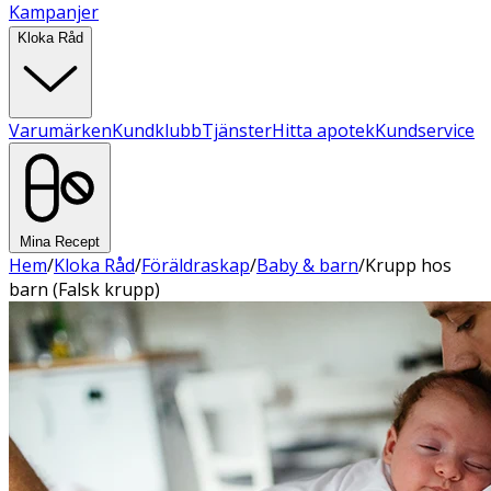
Kampanjer
Kloka Råd
Varumärken
Kundklubb
Tjänster
Hitta apotek
Kundservice
Mina Recept
Hem
/
Kloka Råd
/
Föräldraskap
/
Baby & barn
/
Krupp hos
barn (Falsk krupp)