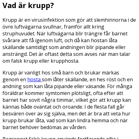
Vad är krupp?
Krupp är en virusinfektion som gör att slemhinnorna i de
övre luftvägarna svullnar, framför allt kring
struphuvudet. När luftvägarna blir trängre får barnet
svårare att få igenom luft, och då kan hostan låta
skällande samtidigt som andningen blir pipande eller
ansträngd. Det är oftast detta som avses när man talar
om falsk krupp eller krupphosta.
Krupp är vanligt hos små barn och brukar märkas
genom en
hosta
som låter skällande, en hes röst och en
andning som kan låta pipande eller väsande. För många
föräldrar kommer symtomen plötsligt, ofta efter att
barnet har sovit några timmar, vilket gör att krupp kan
kännas både oväntat och oroande. I de flesta fall går
besvären över av sig själva, men det är bra att veta hur
krupp brukar låta, vad som kan lindra hemma och när
barnet behöver bedömas av vården.