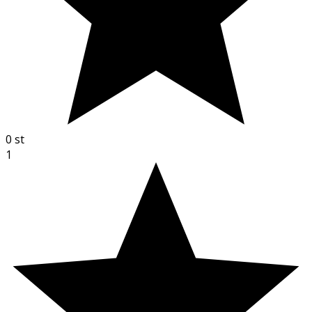
0
st
1