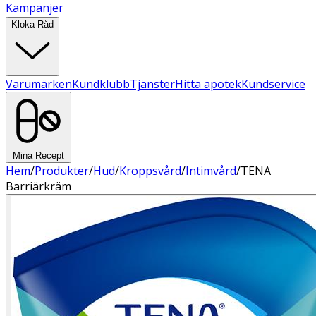
Kampanjer
Kloka Råd
Varumärken
Kundklubb
Tjänster
Hitta apotek
Kundservice
Mina Recept
Hem
/
Produkter
/
Hud
/
Kroppsvård
/
Intimvård
/
TENA
Barriärkräm