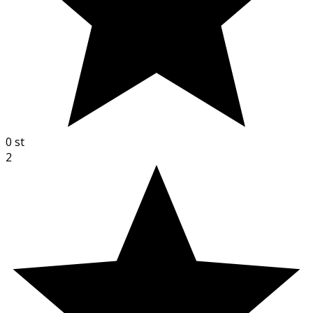
0
st
2