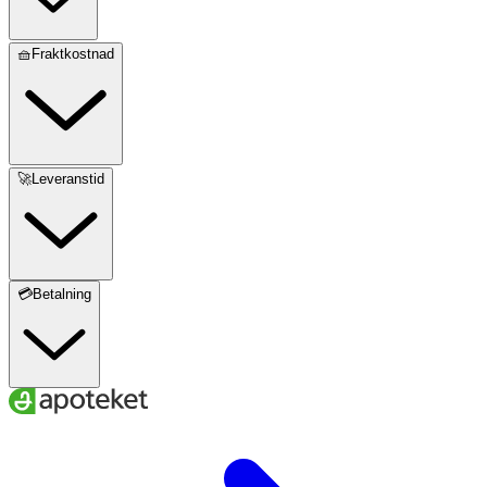
🧺Fraktkostnad
🚀Leveranstid
💳Betalning