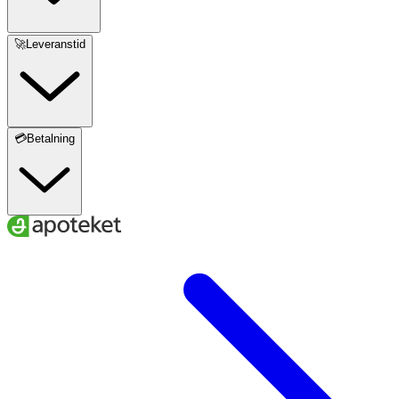
🚀Leveranstid
💳Betalning