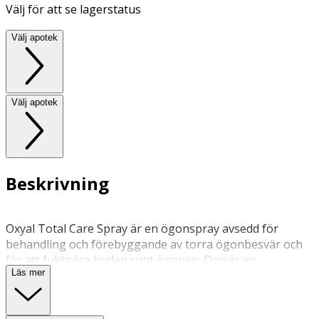
Välj för att se lagerstatus
Välj apotek
Välj apotek
Beskrivning
Oxyal Total Care Spray är en ögonspray avsedd för
behandling och förebyggande av torra ögonbesvär och
för att fuktgöra huden runt ögonen. Den är en
Läs mer
återfuktande, vårdande och skyddande ögonspray som
skyddar ögonytan, ögonlocken och huden runt om mot
cellskador och påskyndar läkningen. Oxyal Total Care