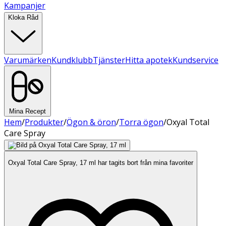
Kampanjer
Kloka Råd
Varumärken
Kundklubb
Tjänster
Hitta apotek
Kundservice
Mina Recept
Hem
/
Produkter
/
Ögon & öron
/
Torra ögon
/
Oxyal Total
Care Spray
Oxyal Total Care Spray, 17 ml har tagits bort från mina favoriter