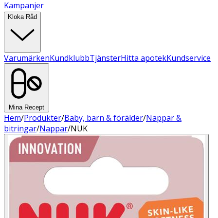
Kampanjer
Kloka Råd
Varumärken
Kundklubb
Tjänster
Hitta apotek
Kundservice
Mina Recept
Hem
/
Produkter
/
Baby, barn & förälder
/
Nappar &
bitringar
/
Nappar
/
NUK