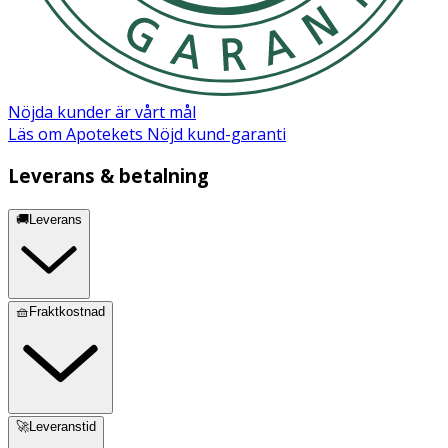
materialskador.
- MommyFeel är särskilt utvecklad för amningsperioden.
Använd en annan NUK tröstnappsmodell efter
avvänjningen.
Nöjda kunder är vårt mål
- Förvara nappboxen utom räckhåll för barn. Förvara
Läs om Apotekets Nöjd kund-garanti
hygieniskt, torrt och skyddat från ljus.
Leverans & betalning
Innehåll
🚚Leverans
2 nappar
🧺Fraktkostnad
🚀Leveranstid