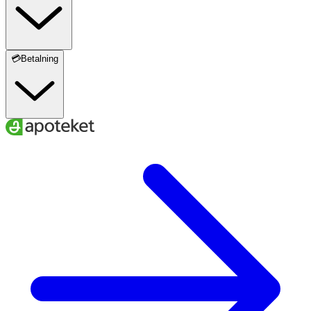
💳Betalning