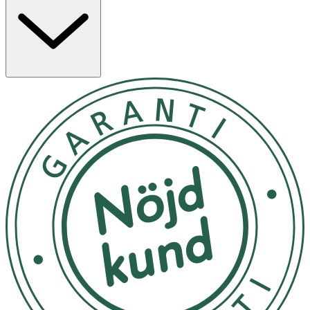
att endast barnets läppar rör vid nappen så att barnets
känsliga hud runt munnen är fri och luften kan cirkulera
fritt. Orsakar inga tryckmärken på huden och förhindrar
hudirritationer. Färg:Grön/Vit. Finns även i
Grå/Beige
.
Användning
- Lägg nappen i kokande vatten i 5 minuter före första
användningen. Använd tillräckligt med vatten för att
undvika skada.
- Kontrollera nappen före varje användning. Dra i den åt
olika håll. Kasta nappen så fort den visar tecken på
skador eller slitage. Kontrollera också sugdelen, särskilt
när barnet håller på att få tänder.
- Rengör noga med milt rengöringsmedel och sterilisera
före varje användning. Tryck ut eventuellt resterande
vatten ur sugdelen efter rengöring eller desinfektion och
låt nappen torka ordentligt. Diska inte nappen i
diskmaskin, då maskindiskmedel kan medföra