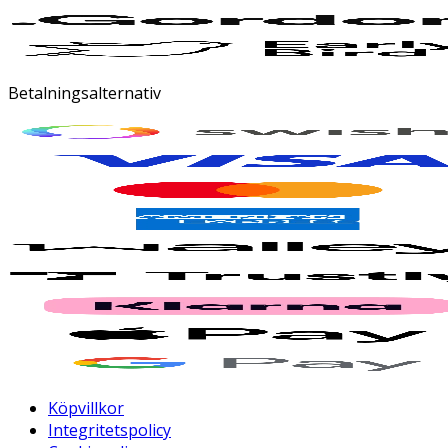
Betalningsalternativ
Köpvillkor
Integritetspolicy