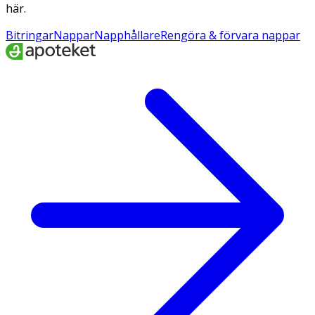
här.
Bitringar
Nappar
Napphållare
Rengöra & förvara nappar