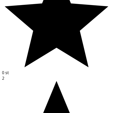
0
st
2