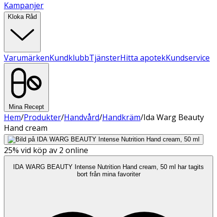
Kampanjer
Kloka Råd
Varumärken
Kundklubb
Tjänster
Hitta apotek
Kundservice
Mina Recept
Hem
/
Produkter
/
Handvård
/
Handkräm
/
Ida Warg Beauty
Hand cream
25%
vid köp av 2 online
IDA WARG BEAUTY Intense Nutrition Hand cream, 50 ml har tagits
bort från mina favoriter