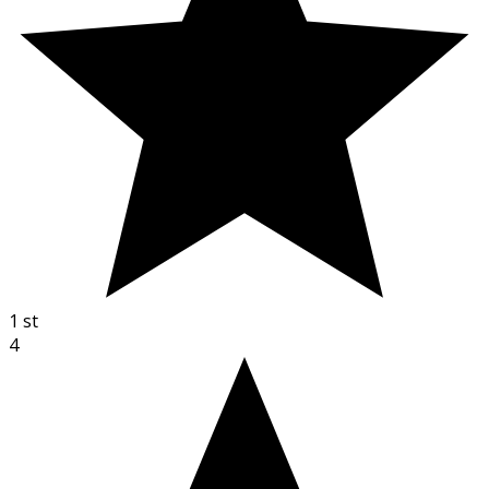
1
st
4