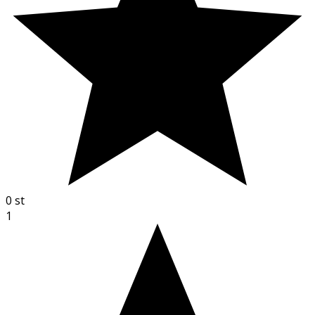
0
st
1