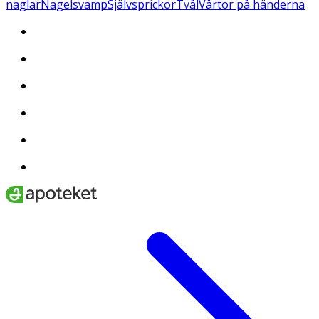
naglar
Nagelsvamp
Självsprickor
Tvål
Vårtor på händerna