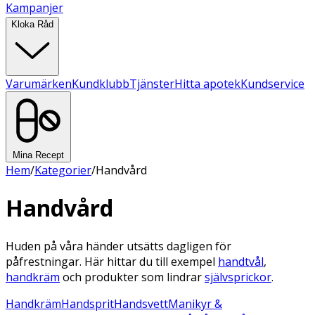
Kampanjer
Kloka Råd
Varumärken
Kundklubb
Tjänster
Hitta apotek
Kundservice
Mina Recept
Hem
/
Kategorier
/
Handvård
Handvård
Huden på våra händer utsätts dagligen för
påfrestningar. Här hittar du till exempel
handtvål
,
handkräm
och produkter som lindrar
självsprickor
.
Handkräm
Handsprit
Handsvett
Manikyr &