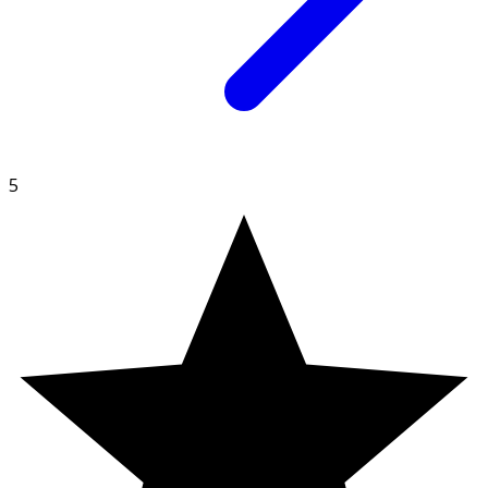
INNEHÅLLSDEKLARATION
1 Kapsel
%DRI*
Vitamin B1 (tiamin)
50 mg
4545*
Vitamin B2 (riboflavin)
50 mg
3571*
5
Vitamin B3 (niacin)
50 mg
312*
Vitamin B5 (pantotensyra)
50 mg
833*
Vitamin B6 (pyridoxin)
50 mg
3571*
Vitamin B7 (biotin)
300 µg
600*
Vitamin B9 (folsyra)
400 µg
200*