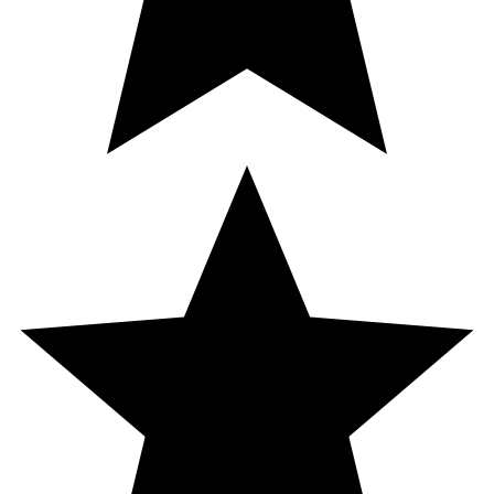
Vitamin B12 (kobalamin)
50 µg
2000*
Kolin
41 mg
**
Inositol
100 mg
**
PABA
50 mg
**
* Dagligt referensintag. ** DRI ej fastställd
Innehåll
Inositol (myo-inositol), kolin (L-kolinbitartrat),
vegetabilisk kapsel (hypromellos), vitamin B1
(tiaminmononitrat), vitamin B6 (pyridoxin-HCl),
pantotensyra (D-pantotenat, kalcium), vitamin B2
(riboflavin), PABA (paraaminobensoesyra), niacin