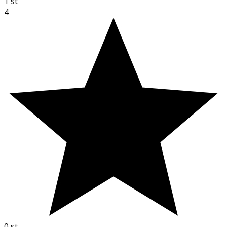
1
st
4
0
st