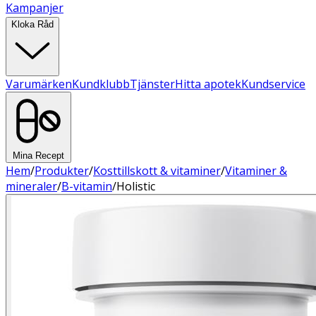
Kampanjer
Kloka Råd
Varumärken
Kundklubb
Tjänster
Hitta apotek
Kundservice
Mina Recept
Hem
/
Produkter
/
Kosttillskott & vitaminer
/
Vitaminer &
mineraler
/
B-vitamin
/
Holistic