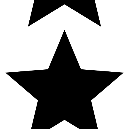
(nikotinamid), rismjöl, folsyra
(pteroylmonoglutaminsyra), biotin (D-biotin), vitamin B12
(metylkobalamin).