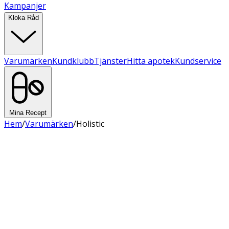
Kampanjer
Kloka Råd
Varumärken
Kundklubb
Tjänster
Hitta apotek
Kundservice
Mina Recept
Hem
/
Varumärken
/
Holistic