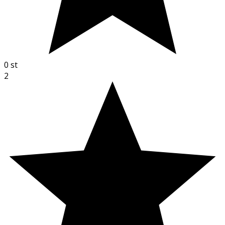
0
st
2