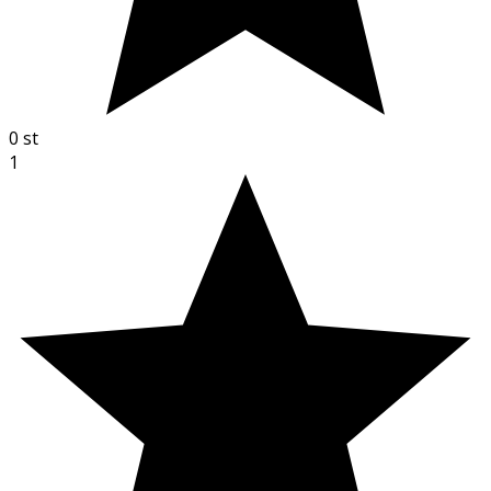
0
st
1