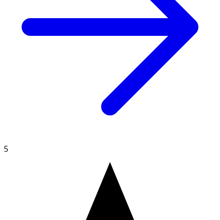
- Alla metalldelar är antinickelbehandlade.
Skötselråd
Rengör solglasögonen med en mjuk, torr och
luddfri trasa eller använd våtservetter speciellt avsedda
för glasögon.
5