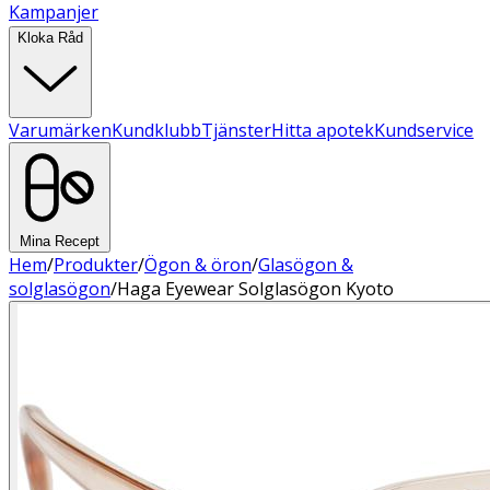
Kampanjer
Kloka Råd
Varumärken
Kundklubb
Tjänster
Hitta apotek
Kundservice
Mina Recept
Hem
/
Produkter
/
Ögon & öron
/
Glasögon &
solglasögon
/
Haga Eyewear Solglasögon Kyoto