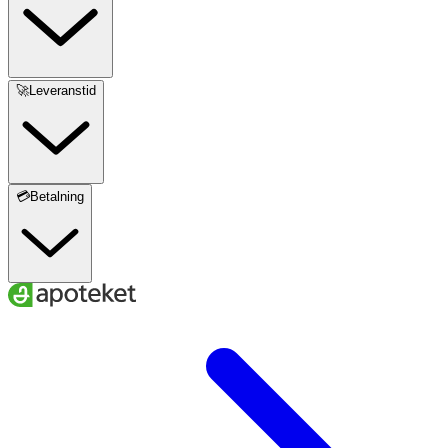
🚀Leveranstid
💳Betalning