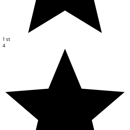
1
st
4