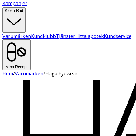
Kampanjer
Kloka Råd
Varumärken
Kundklubb
Tjänster
Hitta apotek
Kundservice
Mina Recept
Hem
/
Varumärken
/
Haga Eyewear