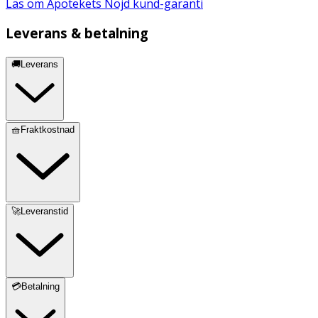
Läs om Apotekets Nöjd kund-garanti
Leverans & betalning
🚚Leverans
🧺Fraktkostnad
🚀Leveranstid
💳Betalning