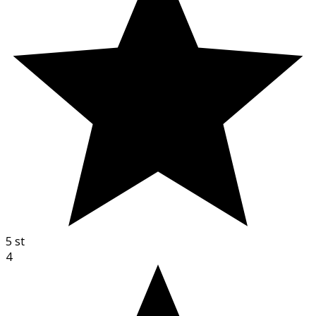
5
st
4