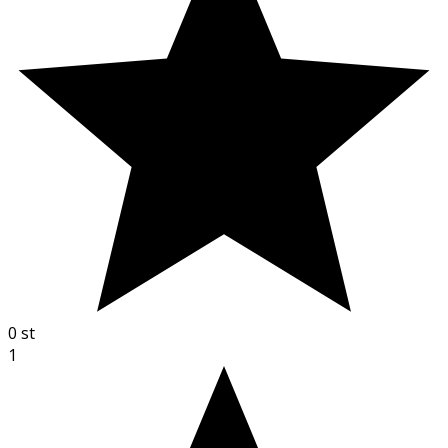
0
st
1