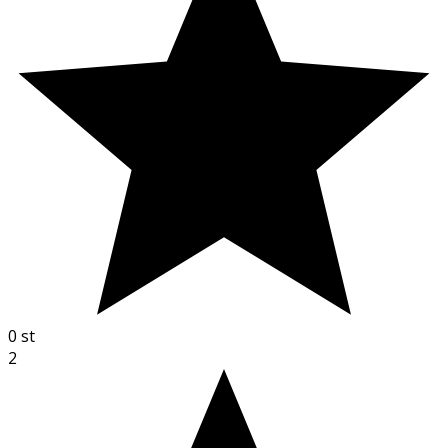
0
st
2