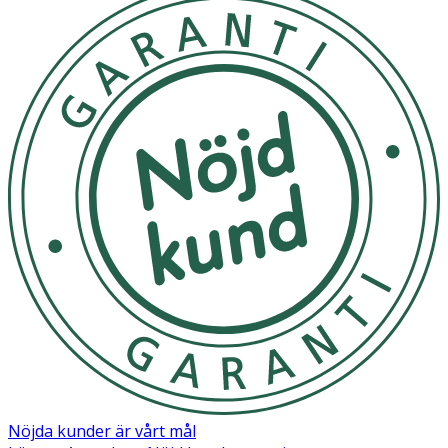
Nöjda kunder är vårt mål