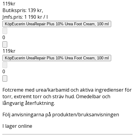
119
kr
Butikspris:
139 kr
,
Jmfs.pris:
1 190 kr / l
Köp
Eucerin UreaRepair Plus 10% Urea Foot Cream, 100 ml
0
119
kr
Köp
Eucerin UreaRepair Plus 10% Urea Foot Cream, 100 ml
0
Fotcreme med urea/karbamid och aktiva ingredienser för
torr, extremt torr och sträv hud. Omedelbar och
långvarig återfuktning.
Följ anvisningarna på produkten/bruksanvisningen
I lager online