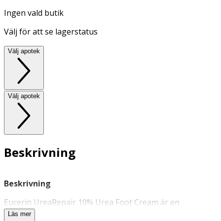
Ingen vald butik
Välj för att se lagerstatus
Välj apotek
Välj apotek
Beskrivning
Beskrivning
Eucerin UreaRepair 10% Urea Foot Cream är en
mjukgörande
fotkräm
för mycket torra och grova fötter.
Läs mer