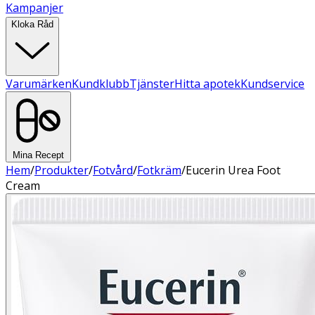
Kampanjer
Kloka Råd
Varumärken
Kundklubb
Tjänster
Hitta apotek
Kundservice
Mina Recept
Hem
/
Produkter
/
Fotvård
/
Fotkräm
/
Eucerin Urea Foot
Cream