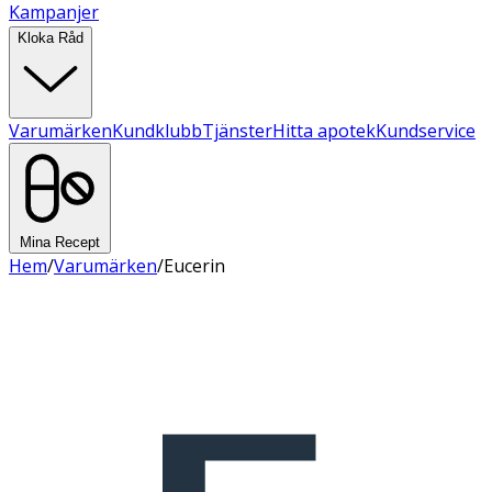
Kampanjer
Kloka Råd
Varumärken
Kundklubb
Tjänster
Hitta apotek
Kundservice
Mina Recept
Hem
/
Varumärken
/
Eucerin