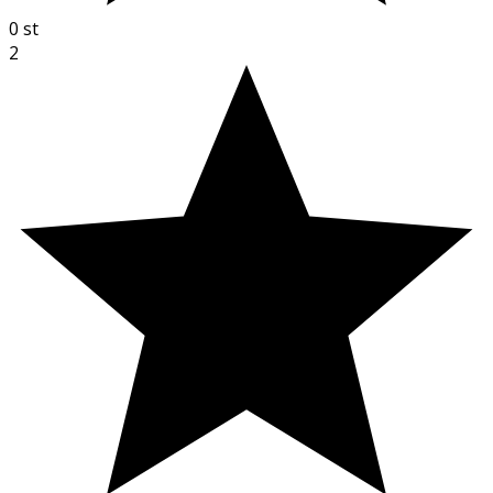
0
st
2