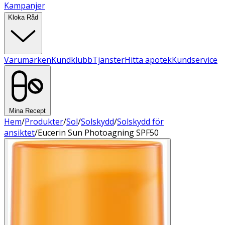
Kampanjer
Kloka Råd
Varumärken
Kundklubb
Tjänster
Hitta apotek
Kundservice
Mina Recept
Hem
/
Produkter
/
Sol
/
Solskydd
/
Solskydd för
ansiktet
/
Eucerin Sun Photoagning SPF50