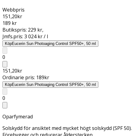
Webbpris
151,20
kr
189 kr
Butikspris:
229 kr
,
Jmfs.pris:
3 024 kr / l
Köp
Eucerin Sun Photoaging Control SPF50+, 50 ml
0
151,20
kr
Ordinarie pris:
189
kr
Köp
Eucerin Sun Photoaging Control SPF50+, 50 ml
0
Oparfymerad
Solskydd för ansiktet med mycket högt solskydd (SPF 50).
Förebygger och reducerar ålderstecken