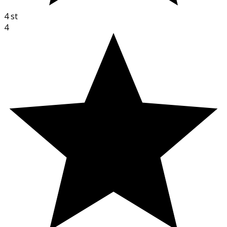
4
st
4