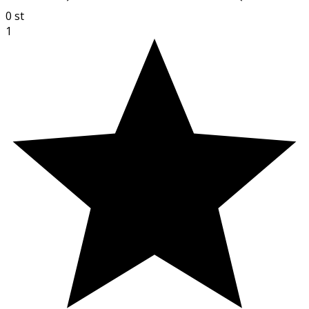
0
st
1