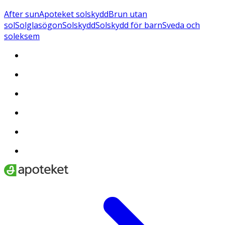
After sun
Apoteket solskydd
Brun utan
sol
Solglasögon
Solskydd
Solskydd för barn
Sveda och
soleksem