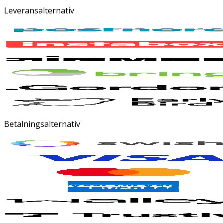
Leveransalternativ
Betalningsalternativ