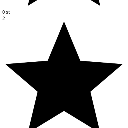
0
st
2