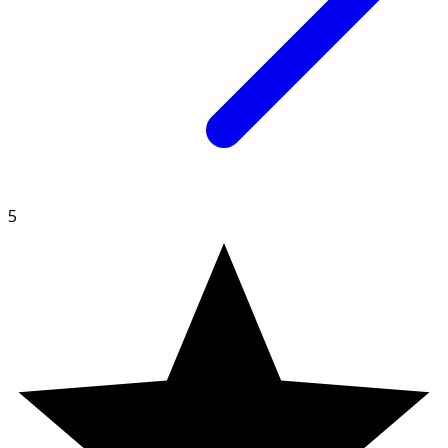
Diisopropyl Adipate, Panthenol, Glyceryl Stearate,
Isopropyl Palmitate, Butyrospermum Parkii Butter,
Lauroyl Lysine, Isobutylamido Thiazolyl Resorcinol
(Thiamidol®), Sodium Hyaluronate, Arctium Lappa Fruit
Extract, Glycyrrhiza Inflata Root Extract, Sodium Stearoyl
Glutamate, Carrageenan, Xanthan Gum, Pantolactone,
Sodium Chloride, Citric Acid, Dimethicone, Trisodium
EDTA, Ethylhexylglycerin, Phenoxyethanol, Parfum
Märkning
5
FSC Forest Steward Council Mix