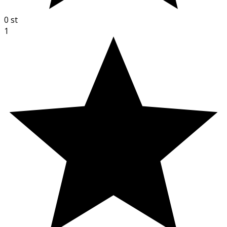
0
st
1