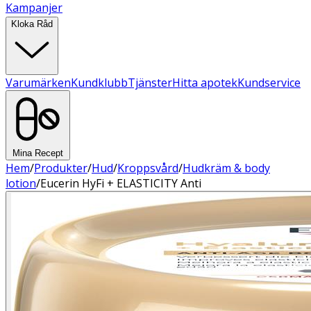
Kampanjer
Kloka Råd
Varumärken
Kundklubb
Tjänster
Hitta apotek
Kundservice
Mina Recept
Hem
/
Produkter
/
Hud
/
Kroppsvård
/
Hudkräm & body
lotion
/
Eucerin HyFi + ELASTICITY Anti