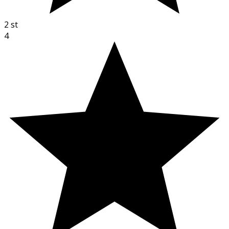
2
st
4