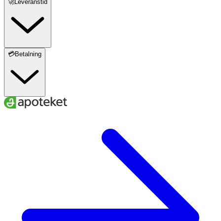
🚀Leveranstid
💳Betalning