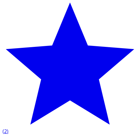
(
2
)