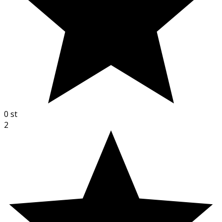
0
st
2