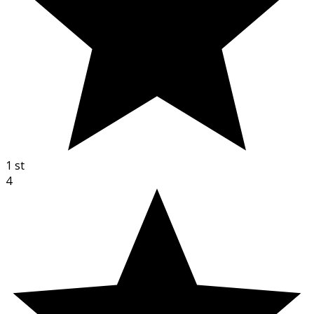
1
st
4