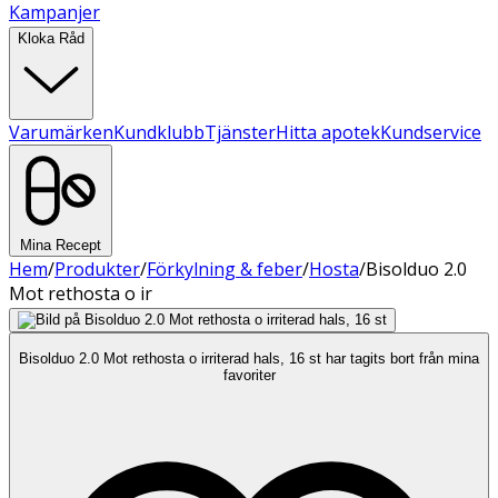
Kampanjer
Kloka Råd
Varumärken
Kundklubb
Tjänster
Hitta apotek
Kundservice
Mina Recept
Hem
/
Produkter
/
Förkylning & feber
/
Hosta
/
Bisolduo 2.0
Mot rethosta o ir
Bisolduo 2.0 Mot rethosta o irriterad hals, 16 st har tagits bort från mina
favoriter