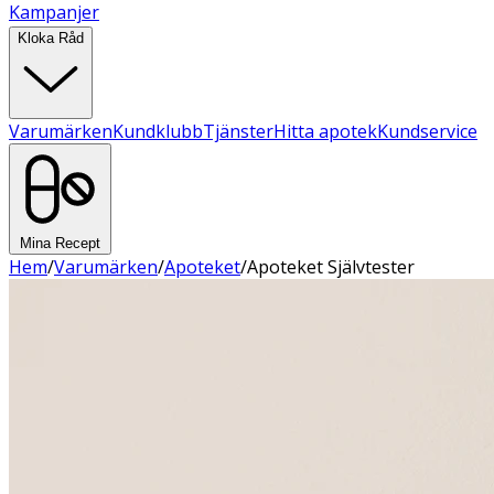
Kampanjer
Kloka Råd
Varumärken
Kundklubb
Tjänster
Hitta apotek
Kundservice
Mina Recept
Hem
/
Varumärken
/
Apoteket
/
Apoteket Självtester