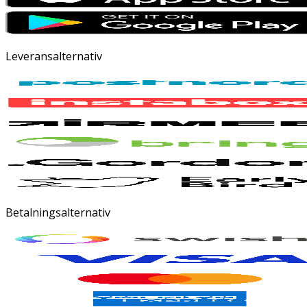
Leveransalternativ
Betalningsalternativ