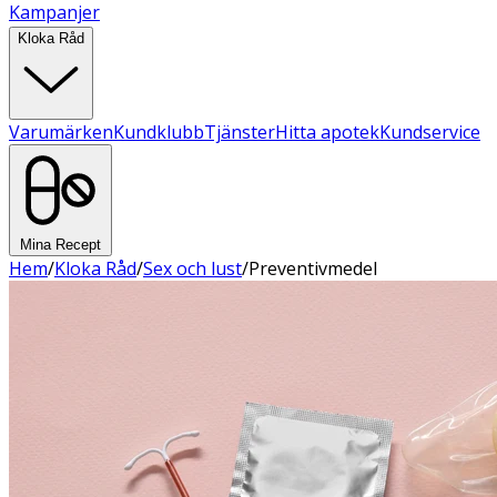
Kampanjer
Kloka Råd
Varumärken
Kundklubb
Tjänster
Hitta apotek
Kundservice
Mina Recept
Hem
/
Kloka Råd
/
Sex och lust
/
Preventivmedel