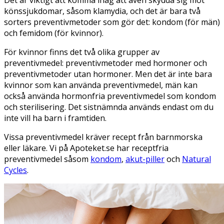
Det är viktigt att komma ihåg att även skydda sig mot
könssjukdomar, såsom klamydia, och det är bara två
sorters preventivmetoder som gör det: kondom (för män)
och femidom (för kvinnor).
För kvinnor finns det två olika grupper av
preventivmedel: preventivmetoder med hormoner och
preventivmetoder utan hormoner. Men det är inte bara
kvinnor som kan använda preventivmedel, män kan
också använda hormonfria preventivmedel som kondom
och sterilisering. Det sistnämnda används endast om du
inte vill ha barn i framtiden.
Vissa preventivmedel kräver recept från barnmorska
eller läkare. Vi på Apoteket.se har receptfria
preventivmedel såsom
kondom
,
akut-piller
och
Natural
Cycles
.