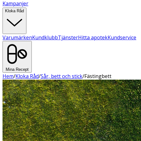
Kampanjer
Kloka Råd
Varumärken
Kundklubb
Tjänster
Hitta apotek
Kundservice
Mina Recept
Hem
/
Kloka Råd
/
Sår, bett och stick
/
Fästingbett