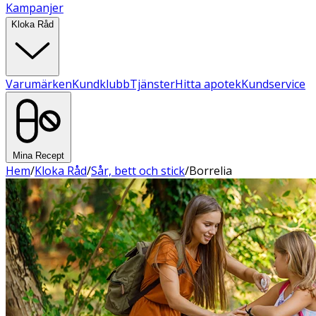
Kampanjer
Kloka Råd
Varumärken
Kundklubb
Tjänster
Hitta apotek
Kundservice
Mina Recept
Hem
/
Kloka Råd
/
Sår, bett och stick
/
Borrelia