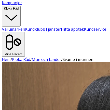
Kampanjer
Kloka Råd
Varumärken
Kundklubb
Tjänster
Hitta apotek
Kundservice
Mina Recept
Hem
/
Kloka Råd
/
Mun och tänder
/
Svamp i munnen