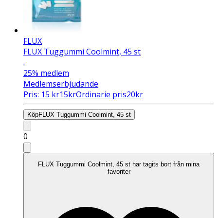
FLUX
FLUX Tuggummi Coolmint, 45 st
.
25%
medlem
Medlemserbjudande
Pris:
15
kr
15
kr
Ordinarie pris
20
kr
Köp
FLUX Tuggummi Coolmint, 45 st
0
FLUX Tuggummi Coolmint, 45 st har tagits bort från mina
favoriter