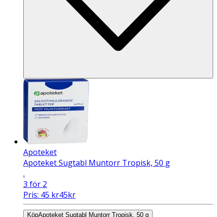
Apoteket
Apoteket Sugtabl Muntorr Tropisk, 50 g
.
3 för 2
Pris:
45
kr
45
kr
Köp
Apoteket Sugtabl Muntorr Tropisk, 50 g