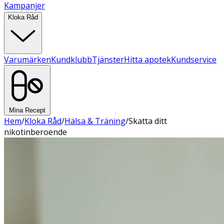
Kampanjer
Kloka Råd
Varumärken
Kundklubb
Tjänster
Hitta apotek
Kundservice
Mina Recept
Hem
/
Kloka Råd
/
Hälsa & Träning
/
Skatta ditt
nikotinberoende