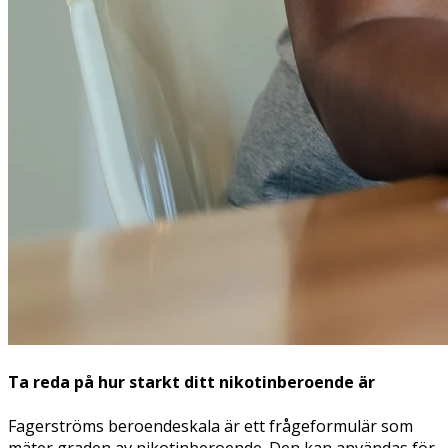
Ta reda på hur starkt ditt nikotinberoende är
Fagerströms beroendeskala är ett frågeformulär som
mäter graden av nikotinberoende. Den kan användas för