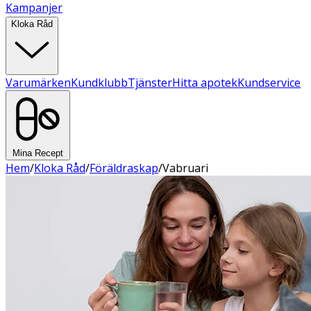
Kampanjer
Kloka Råd
Varumärken
Kundklubb
Tjänster
Hitta apotek
Kundservice
Mina Recept
Hem
/
Kloka Råd
/
Föräldraskap
/
Vabruari