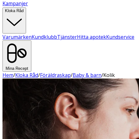
Kampanjer
Kloka Råd
Varumärken
Kundklubb
Tjänster
Hitta apotek
Kundservice
Mina Recept
Hem
/
Kloka Råd
/
Föräldraskap
/
Baby & barn
/
Kolik