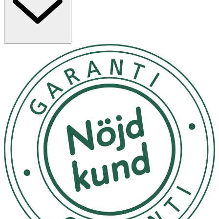
Användning
- Kan användas under barnets hela uppväxt.
- Kan användas med eller utan innerventil. När barnet
blivit större och inte har några problem vid matningen
tar man enkelt bort ventilen och flaskan fungerar då som
en vanlig nappflaska.
- Utsätt ej för direkt solljus, starka dofter och kemikalier.
- Förvara i rumstemperatur, rent, kallt och torrt.
Innehåll
2 nappflaskor. Nappflaskan är gjord i Polypropylen och
nappen är i silikon.