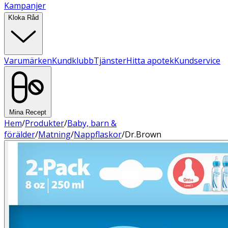
Kampanjer
Kloka Råd
Varumärken
Kundklubb
Tjänster
Hitta apotek
Kundservice
Mina Recept
Hem
/
Produkter
/
Baby, barn &
förälder
/
Matning
/
Nappflaskor
/
Dr.Brown