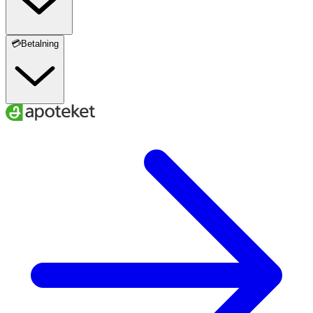
💳Betalning