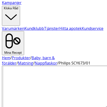
Kampanjer
Kloka Råd
Varumärken
Kundklubb
Tjänster
Hitta apotek
Kundservice
Mina Recept
Hem
/
Produkter
/
Baby, barn &
förälder
/
Matning
/
Nappflaskor
/
Philips SCY673/01