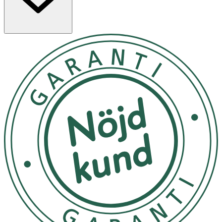
Designen är modern och funktionell med en ergonomisk form
som är lätt att hålla i för både barn och vuxna.
Egenskaper
- AirFree-ventil som minskar luftintag vid matning
- Natural Response-dinapp som efterliknar barnets
matningsrytm
- Mjölkflöde endast vid aktivt sug
- Ergonomisk design för enkel hantering
- Rymmer 260 ml
- Kompatibel med Philips Avent-sortimentet
- Tillverkad av BPA-fria material
Användning
Följ instruktionerna på kartongen för korrekt användning. Fyll
flaskan med bröstmjölk eller modersmjölksersättning. Montera
AirFree-ventilen enligt anvisningarna. Håll flaskan horisontellt för
att möjliggöra upprätt matning. Rengör alla delar noggrant