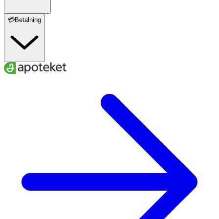
💳Betalning