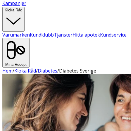
Kampanjer
Kloka Råd
Varumärken
Kundklubb
Tjänster
Hitta apotek
Kundservice
Mina Recept
Hem
/
Kloka Råd
/
Diabetes
/
Diabetes Sverige