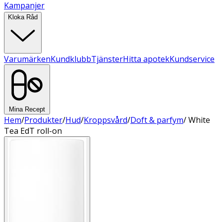
Kampanjer
Kloka Råd
Varumärken
Kundklubb
Tjänster
Hitta apotek
Kundservice
Mina Recept
Hem
/
Produkter
/
Hud
/
Kroppsvård
/
Doft & parfym
/
White
Tea EdT roll-on