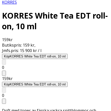
KORRES
KORRES White Tea EDT roll-
on, 10 ml
159
kr
Butikspris:
159 kr
,
Jmfs.pris:
15 900 kr / l
Köp
KORRES White Tea EDT roll-on, 10 ml
0
159
kr
Köp
KORRES White Tea EDT roll-on, 10 ml
0
Doft med toner av färska vackra snittblommor och