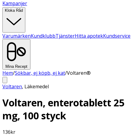
Kampanjer
Kloka Råd
Varumärken
Kundklubb
Tjänster
Hitta apotek
Kundservice
Mina Recept
Hem
/
Sökbar, ej köpb, ej kat
/
Voltaren®
Voltaren
,
Läkemedel
Voltaren, enterotablett 25
mg, 100 styck
136
kr