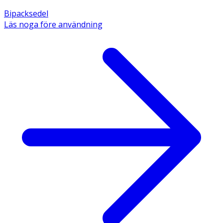
Bipacksedel
Läs noga före användning