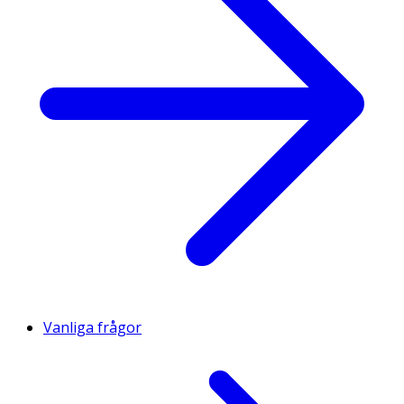
medel (citronsyra, natriumcitrat), vitaminer (D3, E, niacin,
folsyra, B12, biotin, pantotensyra), mineraler
(magnesium, selen), aromer, svartvinbärsextrakt,
sötningsmedel (acesulfam K, sukralos), färgande
livsmedel (koncentrat av morot och blåbär).
Vanliga frågor