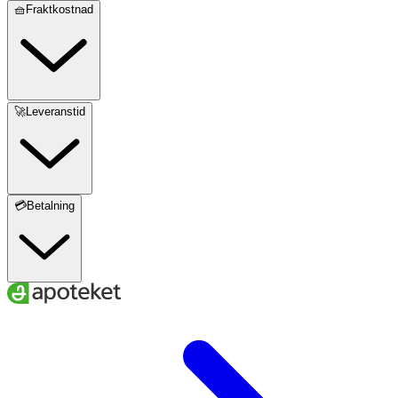
🧺Fraktkostnad
Vitamin B12
1,25 μg
50*
Biotin
25 μg
50*
🚀Leveranstid
Pantotensyra
2,4 mg
40*
Magnesium
56,3 mg
15*
💳Betalning
Selen
25 μg
45*
Svartvinbärsextrakt
40 mg
* Dagligt referensintag.
Innehåll
Vatten, smakförstärkare (erytritol), surhetsreglerande