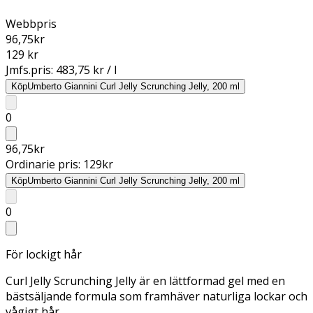
Webbpris
96,75
kr
129 kr
Jmfs.pris:
483,75 kr / l
Köp
Umberto Giannini Curl Jelly Scrunching Jelly, 200 ml
0
96,75
kr
Ordinarie pris:
129
kr
Köp
Umberto Giannini Curl Jelly Scrunching Jelly, 200 ml
0
För lockigt hår
Curl Jelly Scrunching Jelly är en lättformad gel med en
bästsäljande formula som framhäver naturliga lockar och
vågigt hår.