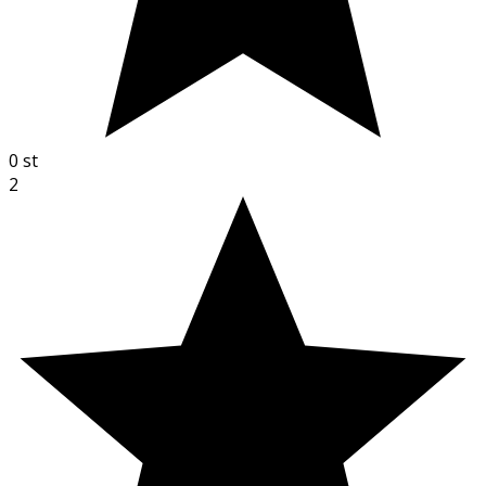
0
st
2