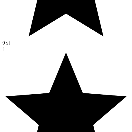
0
st
1