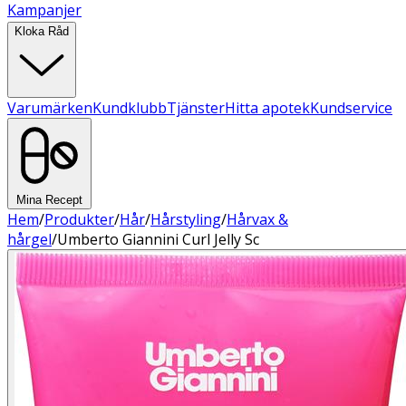
Kampanjer
Kloka Råd
Varumärken
Kundklubb
Tjänster
Hitta apotek
Kundservice
Mina Recept
Hem
/
Produkter
/
Hår
/
Hårstyling
/
Hårvax &
hårgel
/
Umberto Giannini Curl Jelly Sc