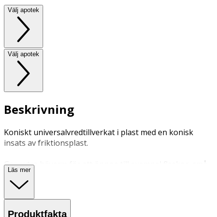
Välj apotek
Välj apotek
Beskrivning
Koniskt universalvredtillverkat i plast med en konisk
insats av friktionsplast.
Ger extra hävarm för att öppna till exempel flaskor, små
Läs mer
burkar m.m. med en diameter upp till 45 mm.
Vikt: 0.1300 kg
Längd: Handtagets längd 95 mm
Produktfakta
Bredd: Handtagets bredd 1,5 cm