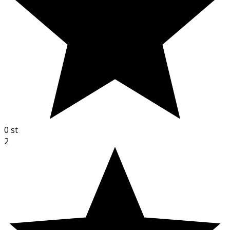
0
st
2