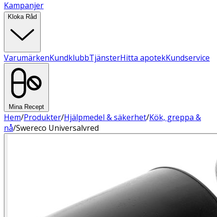
Kampanjer
Kloka Råd
Varumärken
Kundklubb
Tjänster
Hitta apotek
Kundservice
Mina Recept
Hem
/
Produkter
/
Hjälpmedel & säkerhet
/
Kök, greppa &
nå
/
Swereco Universalvred