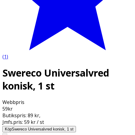
(
1
)
Swereco Universalvred
konisk, 1 st
Webbpris
59
kr
Butikspris:
89 kr
,
Jmfs.pris:
59 kr / st
Köp
Swereco Universalvred konisk, 1 st